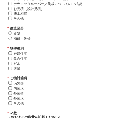
テラコッタルーバー／陶板についてのご相談
お見積（設計見積）
施工相談
その他
*
建造区分
新築
補修・改修
*
物件種別
戸建住宅
集合住宅
ビル
店舗
*
ご検討箇所
内装壁
内装床
外装壁
外装床
その他
*
㎡数
（おおよその数量を記載ください）