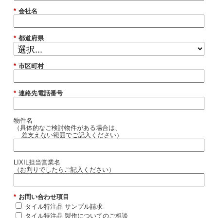
*
会社名
*
都道府県
*
市区町村
*
連絡先電話番号
物件名
（具体的なご検討物件がある場合は、
差支えない範囲でご記入ください）
LIXIL担当営業名
（お判りでしたらご記入ください）
*
お問い合わせ項目
タイル特注品 サンプル請求
タイル特注品 製作についてのご相談